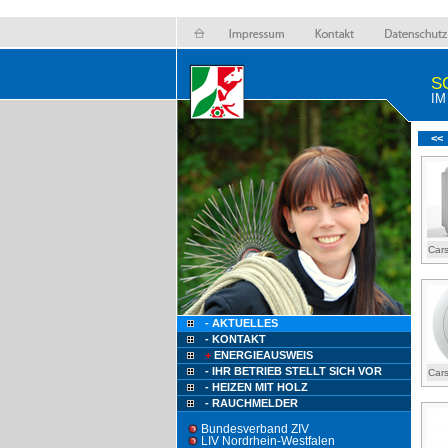
S
I
<<
Cars
- AKTUELLES
- KONTAKT
+
ENERGIEAUSWEIS
- IHR BETRIEB STELLT SICH VOR
Cars
- HEIZEN MIT HOLZ
- RAUCHMELDER
Bundesverband ZIV
LIV Nordrhein-Westfalen