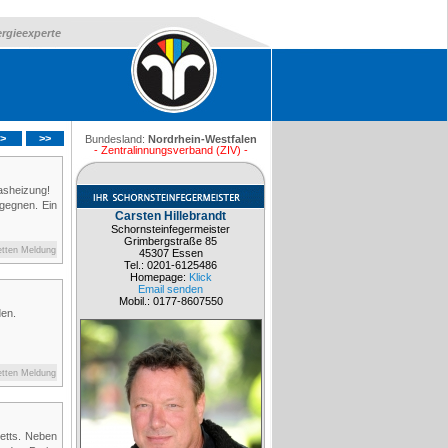
ergieexperte
>
>>
Bundesland:
Nordrhein-Westfalen
- Zentralinnungsverband (ZIV) -
Gasheizung!
gegnen. Ein
Carsten Hillebrandt
Schornsteinfegermeister
Grimbergstraße 85
etten Meldung
45307 Essen
Tel.: 0201-6125486
Homepage:
Klick
Email senden
Mobil.: 0177-8607550
erden.
etten Meldung
etts. Neben