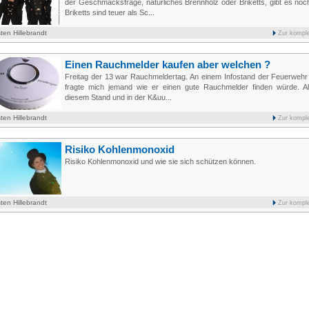
der Geschmacksfrage, natürliches Brennholz oder Briketts, gibt es noc
Briketts sind teuer als Sc...
ten Hillebrandt
Zur kompl
Einen Rauchmelder kaufen aber welchen ?
Freitag der 13 war Rauchmeldertag. An einem Infostand der Feuerwehr 
fragte mich jemand wie er einen gute Rauchmelder finden würde. A
diesem Stand und in der K&uu...
ten Hillebrandt
Zur kompl
Risiko Kohlenmonoxid
Risiko Kohlenmonoxid und wie sie sich schützen können.
ten Hillebrandt
Zur kompl