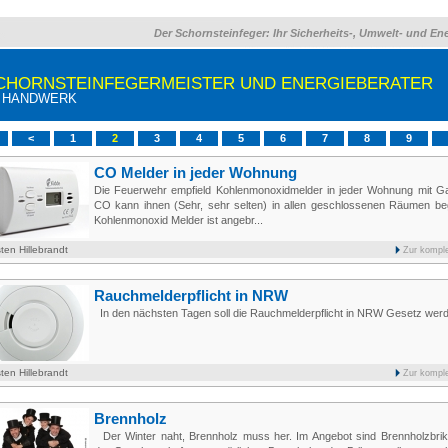
Der Schornsteinfeger: Ihr Sicherheits-, Umwelt- und En
CHORNSTEINFEGERMEISTER UND ENERGIEBERATER
M HANDWERK
<
1
2
3
4
5
6
7
8
9
CO Melder in jeder Wohnung
Die Feuerwehr empfield Kohlenmonoxidmelder in jeder Wohnung mit 
CO kann ihnen (Sehr, sehr selten) in allen geschlossenen Räumen be
Kohlenmonoxid Melder ist angebr...
ten Hillebrandt
Zur kompl
Rauchmelderpflicht in NRW
In den nächsten Tagen soll die Rauchmelderpflicht in NRW Gesetz w
ten Hillebrandt
Zur kompl
Brennholz
Der Winter naht, Brennholz muss her. Im Angebot sind Brennholzbrik