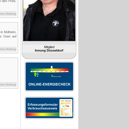
h den Preis.
etten Meldung
in Mülheim,
ls Gast auf
Mitglied
etten Meldung
Innung Düsseldorf
etten Meldung